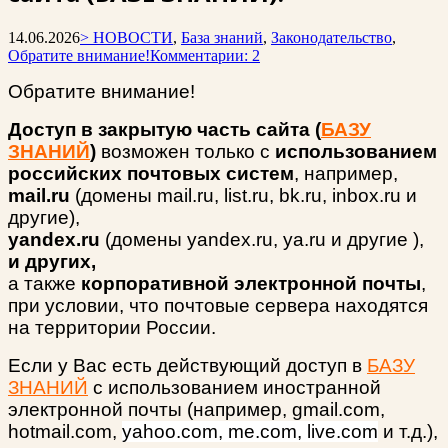
14.06.2026
> НОВОСТИ
,
База знаний
,
Законодательство
,
Обратите внимание!
Комментарии: 2
Обратите внимание!
Доступ в закрытую часть сайта
(
БАЗУ
ЗНАНИЙ
)
возможен только с
использованием
российских почтовых систем
,
например,
mail.ru
(домены mail.ru, list.ru, bk.ru, inbox.ru
и
другие),
yandex.ru
(домены yandex.ru, ya.ru и другие ),
и других,
а также
корпоративной электронной почты
,
при условии, что почтовые сервера находятся
на территории России.
Если у Вас есть действующий доступ в
БАЗУ
ЗНАНИЙ
с использованием иностранной
электронной почты (например, gmail.com,
hotmail.com,
yahoo.com, me.com, live.com
и т.д.),