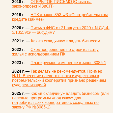
2018 г.
—
ОТКРЫТОЕ ПИСЬМО (Отзыв на
законопроект ИЗиСП)
2019 г.
—
НПК и закон 353-ФЗ «О потребительском
кредите (займе)»
2020 г.
—
Письмо ФНС от 21 августа 2020 г. N СД-4-
3/13559@ — обсудим?
2021 г
. —
Как «в складчину» владеть бизнесом
2022 г.
—
Схемное решение по строительству
жилья с использованием ПК
2023 г.
—
Планируемое изменение в закон 3085-1
2024 г.
—
Так делать не рекомендуется. Пример
№11. Внесение паевого взноса имуществом в
потребительский кооператив признано решением
суда реализацией
2025 г.
—
Как «в складчину» владеть бизнесом (или
целевые программы «под ключ» для
потребительских кооперативов, созданных по
закону РФ №3085-1).