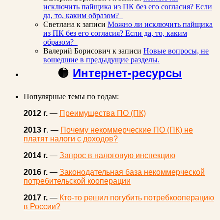
исключить пайщика из ПК без его согласия? Если
да, то, каким образом?
Светлана
к записи
Можно ли исключить пайщика
из ПК без его согласия? Если да, то, каким
образом?
Валерий Борисович
к записи
Новые вопросы, не
вошедшие в предыдущие разделы.
🟠
Интернет-ресурсы
Популярные темы по годам:
2012 г.
—
Преимущества ПО (ПК)
2013 г
. —
Почему некоммерческие ПО (ПК) не
платят налоги с доходов?
2014 г.
—
Запрос в налоговую инспекцию
2016 г.
—
Законодательная база некоммерческой
потребительской кооперации
2017 г.
—
Кто-то решил погубить потребкооперацию
в России?