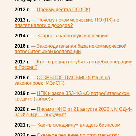
2012 г.
—
Преимущества ПО (ПК)
2013 г
. —
Почему некоммерческие ПО (ПК) не
платят налоги с доходов?
2014 г.
—
Запрос в налоговую инспекцию
2016 г.
—
Законодательная база некоммерческой
потребительской кооперации
2017 г.
—
Кто-то решил погубить потребкооперацию
в России?
2018 г.
—
ОТКРЫТОЕ ПИСЬМО (Отзыв на
законопроект ИЗиСП)
2019 г.
—
НПК и закон 353-ФЗ «О потребительском
кредите (займе)»
2020 г.
—
Письмо ФНС от 21 августа 2020 г. N СД-4-
3/13559@ — обсудим?
2021 г
. —
Как «в складчину» владеть бизнесом
2022 г.
—
Схемное решение по строительству