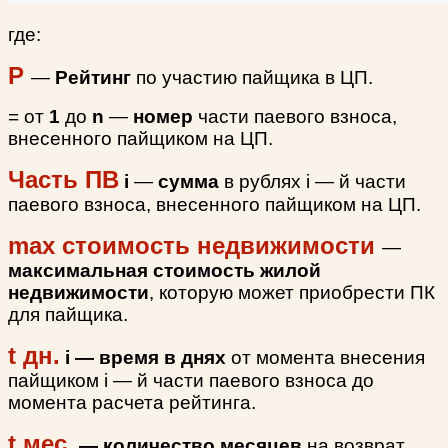
где:
Р
—
Рейтинг
по участию пайщика в ЦП.
= от
1
до
n
—
номер
части паевого взноса,
внесенного пайщиком на ЦП.
Часть ПВ
i
—
сумма
в рублях
i
— й части
паевого взноса, внесенного пайщиком на ЦП.
max стоимость недвижимости
—
максимальная стоимость жилой
недвижимости
, которую может приобрести ПК
для пайщика.
t дн.
i
— время в днях
от момента внесения
пайщиком
i
— й части паевого взноса до
момента расчета рейтинга.
t мес.
— количество месяцев
на возврат