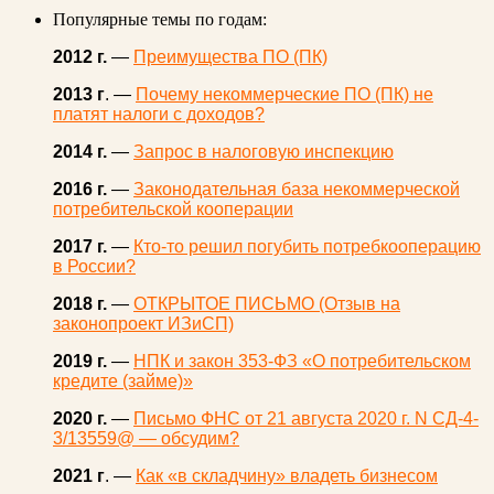
Популярные темы по годам:
2012 г.
—
Преимущества ПО (ПК)
2013 г
. —
Почему некоммерческие ПО (ПК) не
платят налоги с доходов?
2014 г.
—
Запрос в налоговую инспекцию
2016 г.
—
Законодательная база некоммерческой
потребительской кооперации
2017 г.
—
Кто-то решил погубить потребкооперацию
в России?
2018 г.
—
ОТКРЫТОЕ ПИСЬМО (Отзыв на
законопроект ИЗиСП)
2019 г.
—
НПК и закон 353-ФЗ «О потребительском
кредите (займе)»
2020 г.
—
Письмо ФНС от 21 августа 2020 г. N СД-4-
3/13559@ — обсудим?
2021 г
. —
Как «в складчину» владеть бизнесом