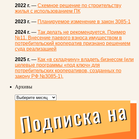
2022 г.
—
Схемное решение по строительству
жилья с использованием ПК
2023 г.
—
Планируемое изменение в закон 3085-1
2024 г.
—
Так делать не рекомендуется. Пример
№11. Внесение паевого взноса имуществом в
потребительский кооператив признано решением
суда реализацией
2025 г.
—
Как «в складчину» владеть бизнесом (или
целевые программы «под ключ» для
потребительских кооперативов, созданных по
закону РФ №3085-1).
Архивы
Архивы