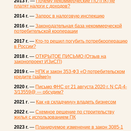
2013 г
. —
Почему некоммерческие ПО (ПК) не
платят налоги с доходов?
2014 г.
—
Запрос в налоговую инспекцию
2016 г.
—
Законодательная база некоммерческой
потребительской кооперации
2017 г.
—
Кто-то решил погубить потребкооперацию
в России?
2018 г.
—
ОТКРЫТОЕ ПИСЬМО (Отзыв на
законопроект ИЗиСП)
2019 г.
—
НПК и закон 353-ФЗ «О потребительском
кредите (займе)»
2020 г.
—
Письмо ФНС от 21 августа 2020 г. N СД-4-
3/13559@ — обсудим?
2021 г
. —
Как «в складчину» владеть бизнесом
2022 г.
—
Схемное решение по строительству
жилья с использованием ПК
2023 г.
—
Планируемое изменение в закон 3085-1