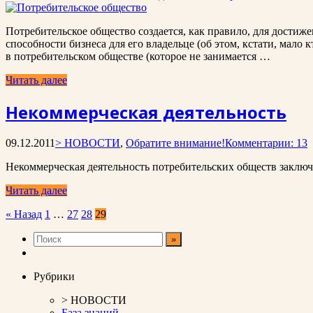
Потребительское общество создается, как правило, для достиж
способности бизнеса для его владельце (об этом, кстати, мало 
в потребительском обществе (которое не занимается …
Читать далее
Некоммерческая деятельность
09.12.2011
> НОВОСТИ
,
Обратите внимание!
Комментарии: 13
Некоммерческая деятельность потребительских обществ заключае
Читать далее
Пагинация
« Назад
1
…
27
28
29
записей
Рубрики
> НОВОСТИ
База знаний