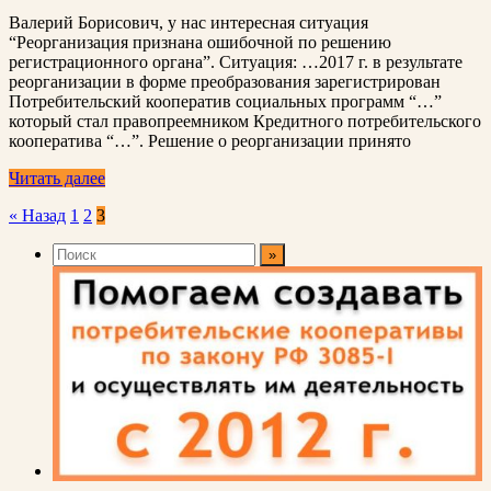
Валерий Борисович, у нас интересная ситуация
“Реорганизация признана ошибочной по решению
регистрационного органа”. Ситуация: …2017 г. в результате
реорганизации в форме преобразования зарегистрирован
Потребительский кооператив социальных программ “…”
который стал правопреемником Кредитного потребительского
кооператива “…”. Решение о реорганизации принято
Читать далее
Пагинация
« Назад
1
2
3
записей