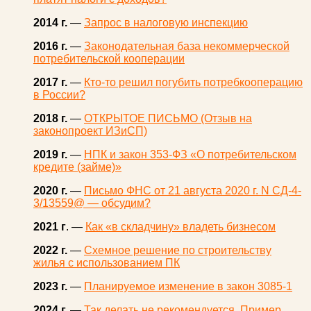
2014 г.
—
Запрос в налоговую инспекцию
2016 г.
—
Законодательная база некоммерческой
потребительской кооперации
2017 г.
—
Кто-то решил погубить потребкооперацию
в России?
2018 г.
—
ОТКРЫТОЕ ПИСЬМО (Отзыв на
законопроект ИЗиСП)
2019 г.
—
НПК и закон 353-ФЗ «О потребительском
кредите (займе)»
2020 г.
—
Письмо ФНС от 21 августа 2020 г. N СД-4-
3/13559@ — обсудим?
2021 г
. —
Как «в складчину» владеть бизнесом
2022 г.
—
Схемное решение по строительству
жилья с использованием ПК
2023 г.
—
Планируемое изменение в закон 3085-1
2024 г.
—
Так делать не рекомендуется. Пример