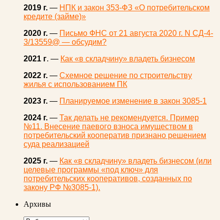
2019 г.
—
НПК и закон 353-ФЗ «О потребительском
кредите (займе)»
2020 г.
—
Письмо ФНС от 21 августа 2020 г. N СД-4-
3/13559@ — обсудим?
2021 г
. —
Как «в складчину» владеть бизнесом
2022 г.
—
Схемное решение по строительству
жилья с использованием ПК
2023 г.
—
Планируемое изменение в закон 3085-1
2024 г.
—
Так делать не рекомендуется. Пример
№11. Внесение паевого взноса имуществом в
потребительский кооператив признано решением
суда реализацией
2025 г.
—
Как «в складчину» владеть бизнесом (или
целевые программы «под ключ» для
потребительских кооперативов, созданных по
закону РФ №3085-1).
Архивы