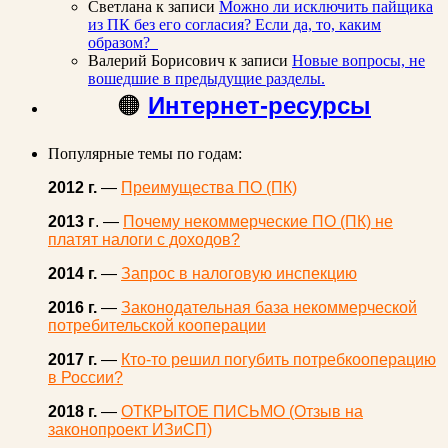
Светлана
к записи
Можно ли исключить пайщика
из ПК без его согласия? Если да, то, каким
образом?
Валерий Борисович
к записи
Новые вопросы, не
вошедшие в предыдущие разделы.
🟠
Интернет-ресурсы
Популярные темы по годам:
2012 г.
—
Преимущества ПО (ПК)
2013 г
. —
Почему некоммерческие ПО (ПК) не
платят налоги с доходов?
2014 г.
—
Запрос в налоговую инспекцию
2016 г.
—
Законодательная база некоммерческой
потребительской кооперации
2017 г.
—
Кто-то решил погубить потребкооперацию
в России?
2018 г.
—
ОТКРЫТОЕ ПИСЬМО (Отзыв на
законопроект ИЗиСП)