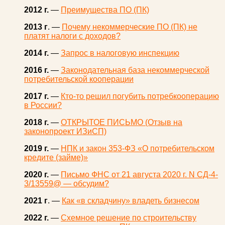
2012 г.
—
Преимущества ПО (ПК)
2013 г
. —
Почему некоммерческие ПО (ПК) не
платят налоги с доходов?
2014 г.
—
Запрос в налоговую инспекцию
2016 г.
—
Законодательная база некоммерческой
потребительской кооперации
2017 г.
—
Кто-то решил погубить потребкооперацию
в России?
2018 г.
—
ОТКРЫТОЕ ПИСЬМО (Отзыв на
законопроект ИЗиСП)
2019 г.
—
НПК и закон 353-ФЗ «О потребительском
кредите (займе)»
2020 г.
—
Письмо ФНС от 21 августа 2020 г. N СД-4-
3/13559@ — обсудим?
2021 г
. —
Как «в складчину» владеть бизнесом
2022 г.
—
Схемное решение по строительству