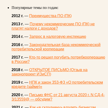
Популярные темы по годам:
2012 г.
—
Преимущества ПО (ПК)
2013 г
. —
Почему некоммерческие ПО (ПК) не
платят налоги с доходов?
2014 г.
—
Запрос в налоговую инспекцию
2016 г.
—
Законодательная база некоммерческой
потребительской кооперации
2017 г.
—
Кто-то решил погубить потребкооперацию
в России?
2018 г.
—
ОТКРЫТОЕ ПИСЬМО (Отзыв на
законопроект ИЗиСП)
2019 г.
—
НПК и закон 353-ФЗ «О потребительском
кредите (займе)»
2020 г.
—
Письмо ФНС от 21 августа 2020 г. N СД-4-
3/13559@ — обсудим?
2021 г
. —
Как «в складчину» владеть бизнесом