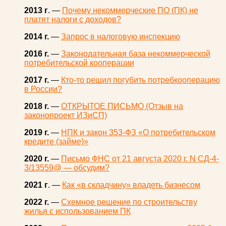
2013 г
. —
Почему некоммерческие ПО (ПК) не
платят налоги с доходов?
2014 г.
—
Запрос в налоговую инспекцию
2016 г.
—
Законодательная база некоммерческой
потребительской кооперации
2017 г.
—
Кто-то решил погубить потребкооперацию
в России?
2018 г.
—
ОТКРЫТОЕ ПИСЬМО (Отзыв на
законопроект ИЗиСП)
2019 г.
—
НПК и закон 353-ФЗ «О потребительском
кредите (займе)»
2020 г.
—
Письмо ФНС от 21 августа 2020 г. N СД-4-
3/13559@ — обсудим?
2021 г
. —
Как «в складчину» владеть бизнесом
2022 г.
—
Схемное решение по строительству
жилья с использованием ПК