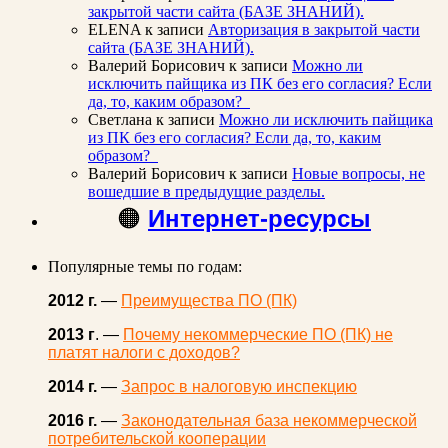
закрытой части сайта (БАЗЕ ЗНАНИЙ).
ELENA
к записи
Авторизация в закрытой части
сайта (БАЗЕ ЗНАНИЙ).
Валерий Борисович
к записи
Можно ли
исключить пайщика из ПК без его согласия? Если
да, то, каким образом?
Светлана
к записи
Можно ли исключить пайщика
из ПК без его согласия? Если да, то, каким
образом?
Валерий Борисович
к записи
Новые вопросы, не
вошедшие в предыдущие разделы.
🟠
Интернет-ресурсы
Популярные темы по годам:
2012 г.
—
Преимущества ПО (ПК)
2013 г
. —
Почему некоммерческие ПО (ПК) не
платят налоги с доходов?
2014 г.
—
Запрос в налоговую инспекцию
2016 г.
—
Законодательная база некоммерческой
потребительской кооперации