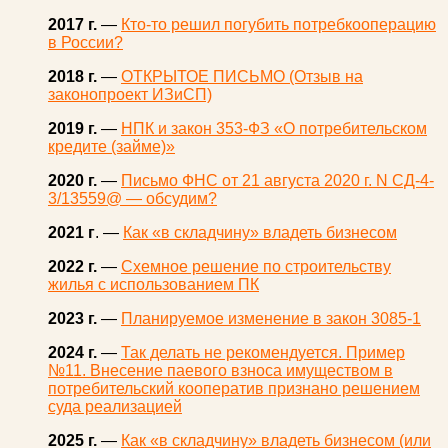
2017 г.
—
Кто-то решил погубить потребкооперацию
в России?
2018 г.
—
ОТКРЫТОЕ ПИСЬМО (Отзыв на
законопроект ИЗиСП)
2019 г.
—
НПК и закон 353-ФЗ «О потребительском
кредите (займе)»
2020 г.
—
Письмо ФНС от 21 августа 2020 г. N СД-4-
3/13559@ — обсудим?
2021 г
. —
Как «в складчину» владеть бизнесом
2022 г.
—
Схемное решение по строительству
жилья с использованием ПК
2023 г.
—
Планируемое изменение в закон 3085-1
2024 г.
—
Так делать не рекомендуется. Пример
№11. Внесение паевого взноса имуществом в
потребительский кооператив признано решением
суда реализацией
2025 г.
—
Как «в складчину» владеть бизнесом (или