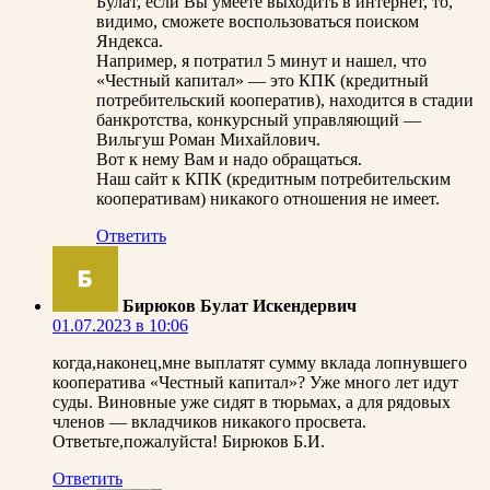
Булат, если Вы умеете выходить в интернет, то,
видимо, сможете воспользоваться поиском
Яндекса.
Например, я потратил 5 минут и нашел, что
«Честный капитал» — это КПК (кредитный
потребительский кооператив), находится в стадии
банкротства, конкурсный управляющий —
Вильгуш Роман Михайлович.
Вот к нему Вам и надо обращаться.
Наш сайт к КПК (кредитным потребительским
кооперативам) никакого отношения не имеет.
Ответить
Бирюков Булат Искендервич
01.07.2023 в 10:06
когда,наконец,мне выплатят сумму вклада лопнувшего
кооператива «Честный капитал»? Уже много лет идут
суды. Виновные уже сидят в тюрьмах, а для рядовых
членов — вкладчиков никакого просвета.
Ответьте,пожалуйста! Бирюков Б.И.
Ответить