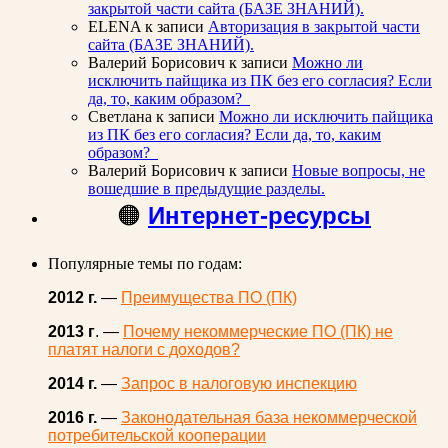
закрытой части сайта (БАЗЕ ЗНАНИЙ).
ELENA
к записи
Авторизация в закрытой части
сайта (БАЗЕ ЗНАНИЙ).
Валерий Борисович
к записи
Можно ли
исключить пайщика из ПК без его согласия? Если
да, то, каким образом?
Светлана
к записи
Можно ли исключить пайщика
из ПК без его согласия? Если да, то, каким
образом?
Валерий Борисович
к записи
Новые вопросы, не
вошедшие в предыдущие разделы.
🟠
Интернет-ресурсы
Популярные темы по годам:
2012 г.
—
Преимущества ПО (ПК)
2013 г
. —
Почему некоммерческие ПО (ПК) не
платят налоги с доходов?
2014 г.
—
Запрос в налоговую инспекцию
2016 г.
—
Законодательная база некоммерческой
потребительской кооперации