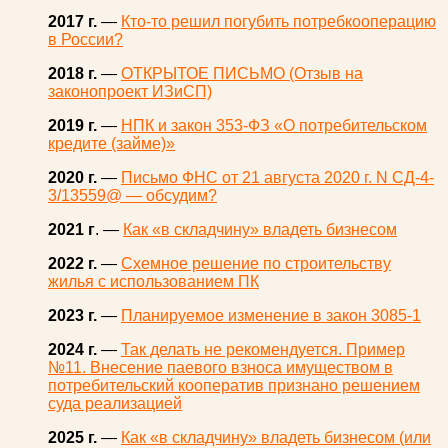
2017 г.
—
Кто-то решил погубить потребкооперацию
в России?
2018 г.
—
ОТКРЫТОЕ ПИСЬМО (Отзыв на
законопроект ИЗиСП)
2019 г.
—
НПК и закон 353-ФЗ «О потребительском
кредите (займе)»
2020 г.
—
Письмо ФНС от 21 августа 2020 г. N СД-4-
3/13559@ — обсудим?
2021 г
. —
Как «в складчину» владеть бизнесом
2022 г.
—
Схемное решение по строительству
жилья с использованием ПК
2023 г.
—
Планируемое изменение в закон 3085-1
2024 г.
—
Так делать не рекомендуется. Пример
№11. Внесение паевого взноса имуществом в
потребительский кооператив признано решением
суда реализацией
2025 г.
—
Как «в складчину» владеть бизнесом (или