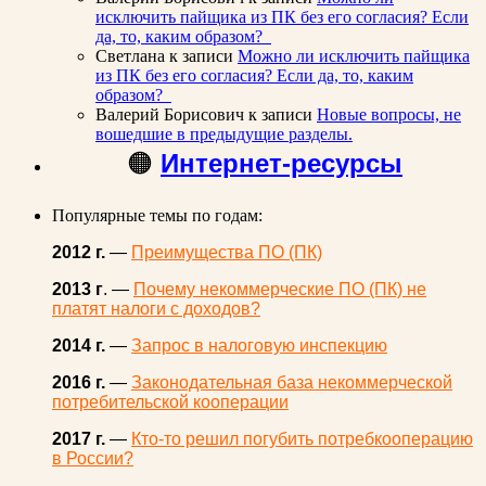
исключить пайщика из ПК без его согласия? Если
да, то, каким образом?
Светлана
к записи
Можно ли исключить пайщика
из ПК без его согласия? Если да, то, каким
образом?
Валерий Борисович
к записи
Новые вопросы, не
вошедшие в предыдущие разделы.
🟠
Интернет-ресурсы
Популярные темы по годам:
2012 г.
—
Преимущества ПО (ПК)
2013 г
. —
Почему некоммерческие ПО (ПК) не
платят налоги с доходов?
2014 г.
—
Запрос в налоговую инспекцию
2016 г.
—
Законодательная база некоммерческой
потребительской кооперации
2017 г.
—
Кто-то решил погубить потребкооперацию
в России?