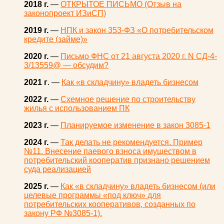
2018 г.
—
ОТКРЫТОЕ ПИСЬМО (Отзыв на
законопроект ИЗиСП)
2019 г.
—
НПК и закон 353-ФЗ «О потребительском
кредите (займе)»
2020 г.
—
Письмо ФНС от 21 августа 2020 г. N СД-4-
3/13559@ — обсудим?
2021 г
. —
Как «в складчину» владеть бизнесом
2022 г.
—
Схемное решение по строительству
жилья с использованием ПК
2023 г.
—
Планируемое изменение в закон 3085-1
2024 г.
—
Так делать не рекомендуется. Пример
№11. Внесение паевого взноса имуществом в
потребительский кооператив признано решением
суда реализацией
2025 г.
—
Как «в складчину» владеть бизнесом (или
целевые программы «под ключ» для
потребительских кооперативов, созданных по
закону РФ №3085-1).