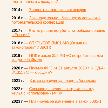
платят налоги с доходов?
2014 г.
—
Запрос в налоговую инспекцию
2016 г.
—
Законодательная база некоммерческой
потребительской кооперации
2017 г.
—
Кто-то решил погубить потребкооперацию
в России?
2018 г.
—
ОТКРЫТОЕ ПИСЬМО (Отзыв на
законопроект ИЗиСП)
2019 г.
—
НПК и закон 353-ФЗ «О потребительском
кредите (займе)»
2020 г.
—
Письмо ФНС от 21 августа 2020 г. N СД-4-
3/13559@ — обсудим?
2021 г
. —
Как «в складчину» владеть бизнесом
2022 г.
—
Схемное решение по строительству
жилья с использованием ПК
2023 г.
—
Планируемое изменение в закон 3085-1